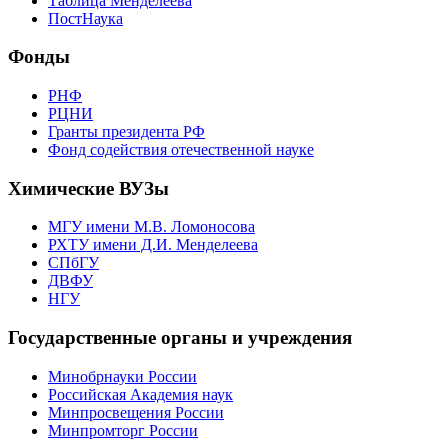
Таблица Менделеева
ПостНаука
Фонды
РНФ
РЦНИ
Гранты президента РФ
Фонд содействия отечественной науке
Химические ВУЗы
МГУ имени М.В. Ломоносова
РХТУ имени Д.И. Менделеева
СПбГУ
ДВФУ
НГУ
Государственные органы и учреждения
Минобрнауки России
Российская Академия наук
Минпросвещения России
Минпромторг России