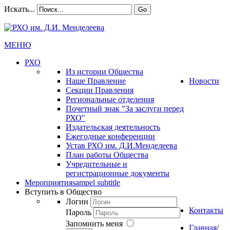
Искать...
Go
МЕНЮ
РХО
Из истории Общества
Наше Правление
Новости
Секции Правления
Региональные отделения
Почетный знак "За заслуги перед
РХО"
Издательская деятельность
Ежегодные конференции
Устав РХО им. Д.И.Менделеева
План работы Общества
Учредительные и
регистрационные документы
Мероприятия
sampel subtitle
Вступить в Общество
Логин
Контакты
Пароль
Запомнить меня
Главная
/