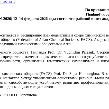
omaster.ru/
По приглашен
Thailand) и 
ON-2026) 12–14 февраля 2026 года состоялся рабочий визит а
нтактов и расширению взаимодействия в сфере химической нау
бществ (Federation of Asian Chemical Societies, FACS). Академ
с ведущими химическими обществами Азии.
еского общества Таиланда Prof. Dr. Vudhichai Parasuk. Стор
и предложили наметить практические шаги по его углублению.
мобильности, организация тематических симпозиумов и шко
х химических обществ (FACS) Prof. Dr. Supa Hannongbua. В х
х контактов между химическими обществами региона. Были р
нты, способствующие устойчивому развитию профессиональн
ции для молодых специалистов.
к РАН Ю.Г. Горбунова