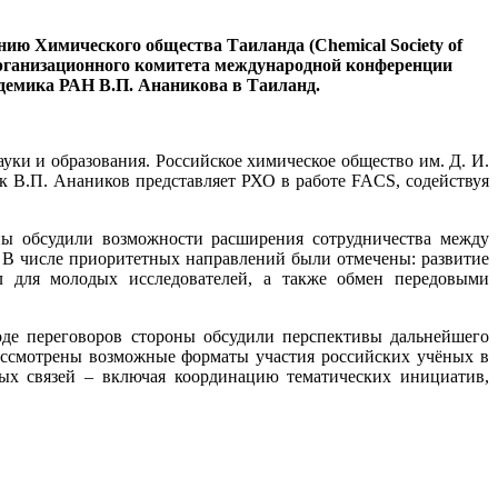
ию Химического общества Таиланда (Chemical Society of
организационного комитета международной конференции
кадемика РАН В.П. Ананикова в Таиланд.
ки и образования. Российское химическое общество им. Д. И.
ик В.П. Анаников представляет РХО в работе FACS, содействуя
оны обсудили возможности расширения сотрудничества между
 В числе приоритетных направлений были отмечены: развитие
л для молодых исследователей, а также обмен передовыми
оде переговоров стороны обсудили перспективы дальнейшего
ассмотрены возможные форматы участия российских учёных в
ых связей – включая координацию тематических инициатив,