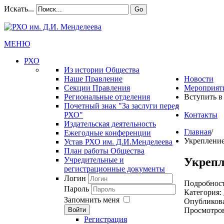
Искать...
Go
МЕНЮ
РХО
Из истории Общества
Наше Правление
Новости
Секции Правления
Мероприят
Региональные отделения
Вступить в
Почетный знак "За заслуги перед
РХО"
Контакты
Издательская деятельность
Главная
/
Ежегодные конференции
Укрепление
Устав РХО им. Д.И.Менделеева
План работы Общества
Укрепл
Учредительные и
регистрационные документы
Логин
Подробнос
Пароль
Категория:
Запомнить меня
Опубликова
Просмотров
Войти
Регистрация