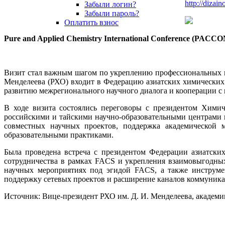
http://dizain
Забыли логин?
Забыли пароль?
Оплатить взнос
Pure and Applied Chemistry International Conference (PACC
Визит стал важным шагом по укреплению профессиональных ко
Менделеева (РХО) входит в Федерацию азиатских химических о
развитию межрегионального научного диалога и кооперации 
В ходе визита состоялись переговоры с президентом Химич
российскими и тайскими научно-образовательными центрами 
совместных научных проектов, поддержка академической 
образовательными практиками.
Была проведена встреча с президентом Федерации азиатски
сотрудничества в рамках FACS и укрепления взаимовыгодны
научных мероприятиях под эгидой FACS, а также инструме
поддержку сетевых проектов и расширение каналов коммуника
Источник: Вице-президент РХО им. Д. И. Менделеева, академи