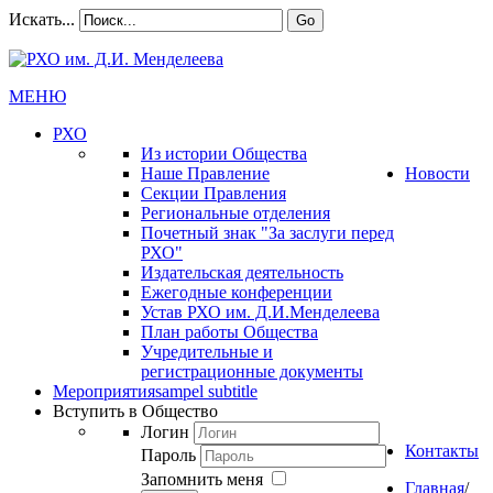
Искать...
Go
МЕНЮ
РХО
Из истории Общества
Наше Правление
Новости
Секции Правления
Региональные отделения
Почетный знак "За заслуги перед
РХО"
Издательская деятельность
Ежегодные конференции
Устав РХО им. Д.И.Менделеева
План работы Общества
Учредительные и
регистрационные документы
Мероприятия
sampel subtitle
Вступить в Общество
Логин
Контакты
Пароль
Запомнить меня
Главная
/