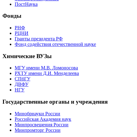
ПостНаука
Фонды
РНФ
РЦНИ
Гранты президента РФ
Фонд содействия отечественной науке
Химические ВУЗы
МГУ имени М.В. Ломоносова
РХТУ имени Д.И. Менделеева
СПбГУ
ДВФУ
НГУ
Государственные органы и учреждения
Минобрнауки России
Российская Академия наук
Минпросвещения России
Минпромторг России