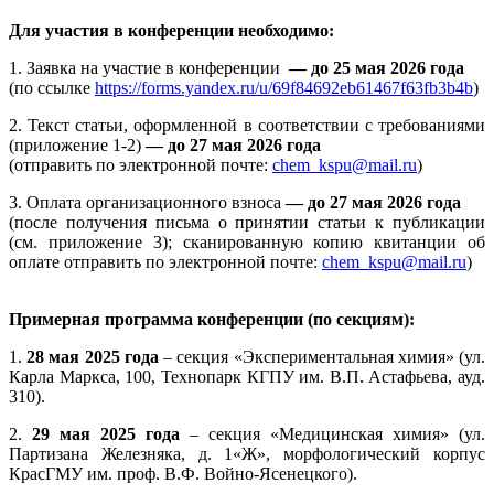
Для участия в конференции необходимо:
1. Заявка на участие в конференции
— до 25 мая 2026 года
(по ссылке
https://forms.yandex.ru/u/69f84692eb61467f63fb3b4b
)
2. Текст статьи, оформленной в соответствии с требованиями
(приложение 1-2)
— до 27 мая 2026 года
(отправить по электронной почте:
chem_kspu@mail.ru
)
3. Оплата организационного взноса
— до 27 мая 2026 года
(после получения письма о принятии статьи к публикации
(см. приложение 3); сканированную копию квитанции об
оплате отправить по электронной почте:
chem_kspu@mail.ru
)
Примерная программа конференции (по секциям):
1.
28 мая 2025 года
– секция «Экспериментальная химия» (ул.
Карла Маркса, 100, Технопарк КГПУ им. В.П. Астафьева, ауд.
310).
2.
29 мая 2025 года
– секция «Медицинская химия» (ул.
Партизана Железняка, д. 1«Ж», морфологический корпус
КрасГМУ им. проф. В.Ф. Войно-Ясенецкого).