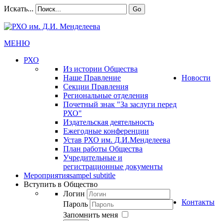
Искать...
Go
МЕНЮ
РХО
Из истории Общества
Наше Правление
Новости
Секции Правления
Региональные отделения
Почетный знак "За заслуги перед
РХО"
Издательская деятельность
Ежегодные конференции
Устав РХО им. Д.И.Менделеева
План работы Общества
Учредительные и
регистрационные документы
Мероприятия
sampel subtitle
Вступить в Общество
Логин
Контакты
Пароль
Запомнить меня