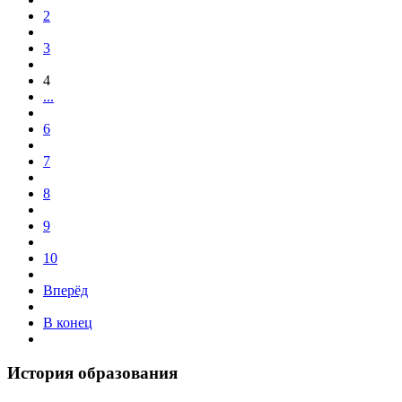
2
3
4
...
6
7
8
9
10
Вперёд
В конец
История образования