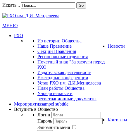
Искать...
Go
МЕНЮ
РХО
Из истории Общества
Наше Правление
Новости
Секции Правления
Региональные отделения
Почетный знак "За заслуги перед
РХО"
Издательская деятельность
Ежегодные конференции
Устав РХО им. Д.И.Менделеева
План работы Общества
Учредительные и
регистрационные документы
Мероприятия
sampel subtitle
Вступить в Общество
Логин
Контакты
Пароль
Запомнить меня