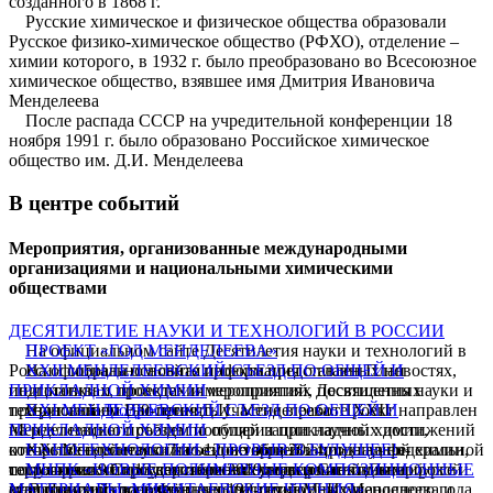
созданного в 1868 г.
Русские химическое и физическое общества образовали
Русское физико-химическое общество (РФХО), отделение –
химии которого, в 1932 г. было преобразовано во Всесоюзное
химическое общество, взявшее имя Дмитрия Ивановича
Менделеева
После распада СССР на учредительной конференции 18
ноября 1991 г. было образовано Российское химическое
общество им. Д.И. Менделеева
В центре событий
Мероприятия, организованные международными
организациями и национальными химическими
обществами
ДЕСЯТИЛЕТИЕ НАУКИ И ТЕХНОЛОГИЙ В РОССИИ
На официальном сайте Десятилетия науки и технологий в
ПРОЕКТ «ГОД МЕНДЕЛЕЕВА»
России собрана основная информация о главных новостях,
На официальном сайте проекта представлен План
XXII МЕНДЕЛЕЕВСКИЙ СЪЕЗД ПО ОБЩЕЙ И
инициативах, проектах и мероприятиях Десятилетия науки и
подготовки и проведения мероприятий, посвященных
ПРИКЛАДНОЙ ХИМИИ
технологий.
празднованию 190-летия Д.И. Менделеева. Проект направлен
Приглашаем Вас принять участие в работе XXII
XXI МЕНДЕЛЕЕВСКИЙ СЪЕЗД ПО ОБЩЕЙ И
Подробнее
на реализацию проблем популяризации научных достижений
Менделеевского съезда по общей и прикладной химии,
ПРИКЛАДНОЙ ХИМИИ
отечественной науки на основе организации научно-
который состоится с 7 по 12 октября 2024 года на федеральной
XXI Менделеевский съезд по общей и прикладной химии,
НАНОТЕХНОЛОГИИ - ПРОРЫВ В БУДУЩЕЕ!
популярных и просветительских мероприятий для широкой
территории «Сириус», и станет одним из основных
состоялся с 9 по 13 сентября 2019 года в Санкт-Петербурге и
Московский государственный университет имени
МНПК «НОВЫЕ ПОЛИМЕРНЫЕ КОМПОЗИЦИОННЫЕ
аудитории.
мероприятий, посвящённых 190-летию Д.И. Менделеева и
стал одним из основных мероприятий Международного года
М.В.Ломоносова и Фонд инфраструктурных и
МАТЕРИАЛЫ. МИКИТАЕВСКИЕ ЧТЕНИЯ»
Подробнее