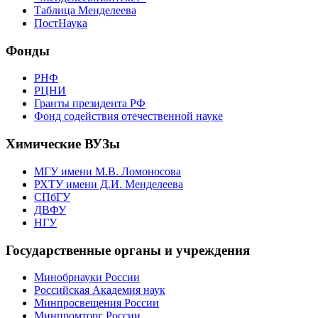
Таблица Менделеева
ПостНаука
Фонды
РНФ
РЦНИ
Гранты президента РФ
Фонд содействия отечественной науке
Химические ВУЗы
МГУ имени М.В. Ломоносова
РХТУ имени Д.И. Менделеева
СПбГУ
ДВФУ
НГУ
Государственные органы и учреждения
Минобрнауки России
Российская Академия наук
Минпросвещения России
Минпромторг России