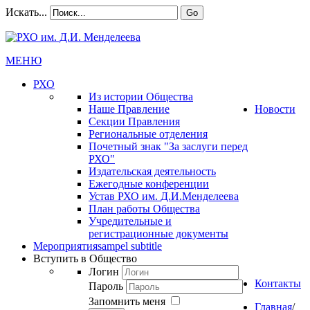
Искать...
Go
МЕНЮ
РХО
Из истории Общества
Наше Правление
Новости
Секции Правления
Региональные отделения
Почетный знак "За заслуги перед
РХО"
Издательская деятельность
Ежегодные конференции
Устав РХО им. Д.И.Менделеева
План работы Общества
Учредительные и
регистрационные документы
Мероприятия
sampel subtitle
Вступить в Общество
Логин
Контакты
Пароль
Запомнить меня
Главная
/