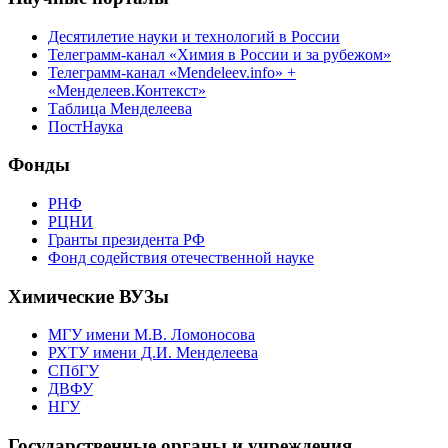
Десятилетие науки и технологий в России
Телеграмм-канал «Химия в России и за рубежом»
Телеграмм-канал «Mendeleev.info» +
«Менделеев.Контекст»
Таблица Менделеева
ПостНаука
Фонды
РНФ
РЦНИ
Гранты президента РФ
Фонд содействия отечественной науке
Химические ВУЗы
МГУ имени М.В. Ломоносова
РХТУ имени Д.И. Менделеева
СПбГУ
ДВФУ
НГУ
Государственные органы и учреждения