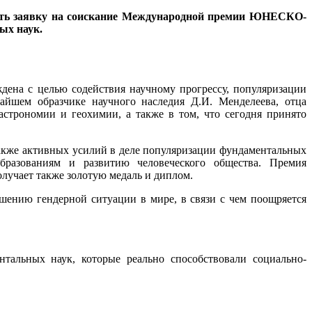
ать заявку на соискание Международной премии ЮНЕСКО-
ых наук.
ена с целью содействия научному прогрессу, популяризации
айшем образчике научного наследия Д.И. Менделеева, отца
строномии и геохимии, а также в том, что сегодня принято
акже активных усилий в деле популяризации фундаментальных
бразованиям и развитию человеческого общества. Премия
олучает также золотую медаль и диплом.
шению гендерной ситуации в мире, в связи с чем поощряется
альных наук, которые реально способствовали социально-