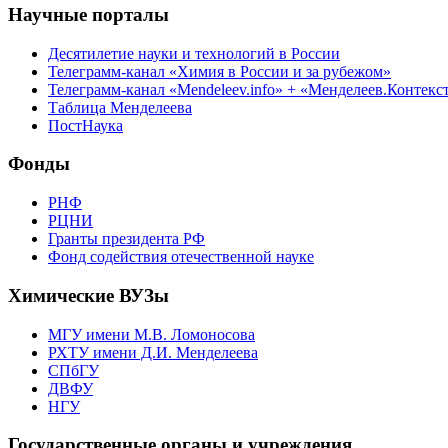
Научные порталы
Десятилетие науки и технологий в России
Телеграмм-канал «Химия в России и за рубежом»
Телеграмм-канал «Mendeleev.info» + «Менделеев.Контекс
Таблица Менделеева
ПостНаука
Фонды
РНФ
РЦНИ
Гранты президента РФ
Фонд содействия отечественной науке
Химические ВУЗы
МГУ имени М.В. Ломоносова
РХТУ имени Д.И. Менделеева
СПбГУ
ДВФУ
НГУ
Государственные органы и учреждения