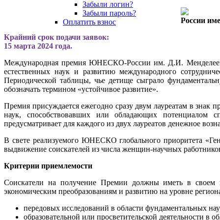
Забыли логин?
Забыли пароль?
России име
Оплатить взнос
Крайний срок подачи заявок:
15 марта 2024 года.
Международная премия ЮНЕСКО-России им. Д.И. Менделеева 
естественных наук и развитию международного сотрудниче
Периодической таблицы, чье детище сыграло фундаментальн
обозначать термином «устойчивое развитие».
Премия присуждается ежегодно сразу двум лауреатам в знак
наук, способствовавших или обладающих потенциалом сп
предусматривает для каждого из двух лауреатов денежное воз
В свете реализуемого ЮНЕСКО глобального приоритета «Генд
выдвижение соискателей из числа женщин-научных работнико
Критерии приемлемости
Соискатели на получение Премии должны иметь в своем п
экономическим преобразованиям и развитию на уровне региона
передовых исследований в области фундаментальных нау
образовательной или просветительской деятельности в о