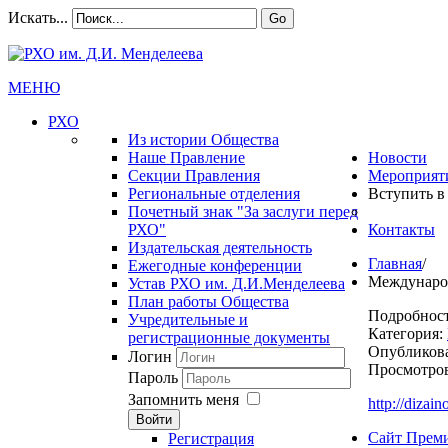
Искать...
Go
МЕНЮ
РХО
Из истории Общества
Наше Правление
Новости
Секции Правления
Мероприят
Региональные отделения
Вступить в
Почетный знак "За заслуги перед
РХО"
Контакты
Издательская деятельность
Главная
/
Ежегодные конференции
Международ
Устав РХО им. Д.И.Менделеева
План работы Общества
Подробнос
Учредительные и
Категория:
регистрационные документы
Опубликова
Логин
Просмотров
Пароль
Запомнить меня
http://dizain
Войти
Сайт Прем
Регистрация