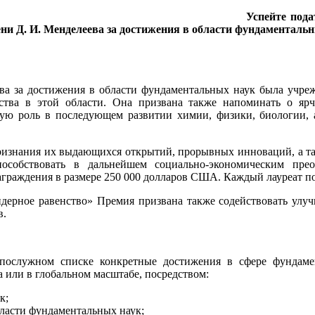
Успейте под
ни Д. И. Менделеева за достижения в области фундаментальн
за достижения в области фундаментальных наук была учрежд
ства в этой области. Она призвана также напоминать о ярч
ую роль в последующем развитии химии, физики, биологии, а
 признания их выдающихся открытий, прорывных инноваций, а т
особствовать в дальнейшем социально-экономическим прео
награждения в размере 250 000 долларов США. Каждый лауреат п
ерное равенство» Премия призвана также содействовать улуч
в.
ослужном списке конкретные достижения в сфере фундамент
 или в глобальном масштабе, посредством:
к;
бласти фундаментальных наук;