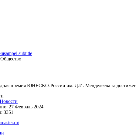
ия
sampel subtitle
 Общество
ная премия ЮНЕСКО-России им. Д.И. Менделеева за достижени
ти
Новости
но: 27 Февраль 2024
: 3351
omaster.ru/
ии