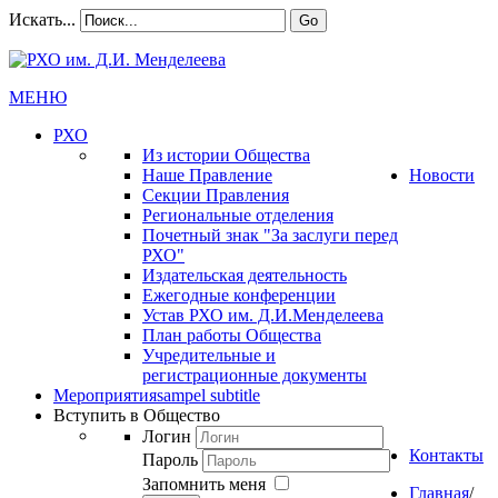
Искать...
Go
МЕНЮ
РХО
Из истории Общества
Наше Правление
Новости
Секции Правления
Региональные отделения
Почетный знак "За заслуги перед
РХО"
Издательская деятельность
Ежегодные конференции
Устав РХО им. Д.И.Менделеева
План работы Общества
Учредительные и
регистрационные документы
Мероприятия
sampel subtitle
Вступить в Общество
Логин
Контакты
Пароль
Запомнить меня
Главная
/