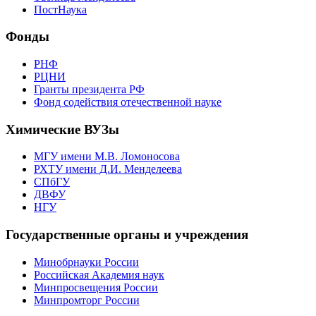
ПостНаука
Фонды
РНФ
РЦНИ
Гранты президента РФ
Фонд содействия отечественной науке
Химические ВУЗы
МГУ имени М.В. Ломоносова
РХТУ имени Д.И. Менделеева
СПбГУ
ДВФУ
НГУ
Государственные органы и учреждения
Минобрнауки России
Российская Академия наук
Минпросвещения России
Минпромторг России