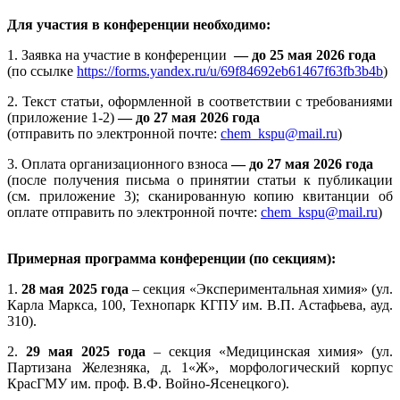
Для участия в конференции необходимо:
1. Заявка на участие в конференции
— до 25 мая 2026 года
(по ссылке
https://forms.yandex.ru/u/69f84692eb61467f63fb3b4b
)
2. Текст статьи, оформленной в соответствии с требованиями
(приложение 1-2)
— до 27 мая 2026 года
(отправить по электронной почте:
chem_kspu@mail.ru
)
3. Оплата организационного взноса
— до 27 мая 2026 года
(после получения письма о принятии статьи к публикации
(см. приложение 3); сканированную копию квитанции об
оплате отправить по электронной почте:
chem_kspu@mail.ru
)
Примерная программа конференции (по секциям):
1.
28 мая 2025 года
– секция «Экспериментальная химия» (ул.
Карла Маркса, 100, Технопарк КГПУ им. В.П. Астафьева, ауд.
310).
2.
29 мая 2025 года
– секция «Медицинская химия» (ул.
Партизана Железняка, д. 1«Ж», морфологический корпус
КрасГМУ им. проф. В.Ф. Войно-Ясенецкого).