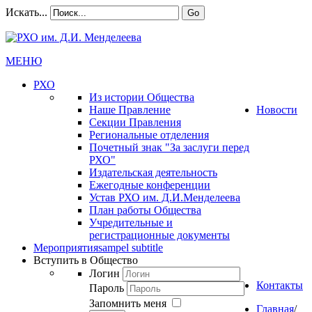
Искать...
Go
МЕНЮ
РХО
Из истории Общества
Наше Правление
Новости
Секции Правления
Региональные отделения
Почетный знак "За заслуги перед
РХО"
Издательская деятельность
Ежегодные конференции
Устав РХО им. Д.И.Менделеева
План работы Общества
Учредительные и
регистрационные документы
Мероприятия
sampel subtitle
Вступить в Общество
Логин
Контакты
Пароль
Запомнить меня
Главная
/