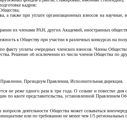
подготовке кадров;
 Общества;
ва, а также при уплате организационных взносов на научные, 
брании их членами РАН, других Академий, иностранных обществ
жность к Обществу при участии в различных конкурсах на получ
 по факту уплаты очередных членских взносов. Члены Общества
щества. Решение об исключении из числа членов Общества по д
 Правление, Президиум Правления, Исполнительная дирекция.
ся не реже одного раза в три года. О созыве и повестке дня съ
ции по квоте представительства, установленной Правлением Об
ва вопросов деятельности Общества может созываться внеочере
нициативе или по требованию не менее чем 1/5 региональных 