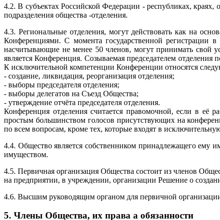
4.2. В субъектах Российской Федерации - республиках, краях,
подразделения общества -отделения.
4.3. Региональные отделения, могут действовать как на осн
Конференциями. С момента государственной регистрации в 
насчитывающие не менее 50 членов, могут принимать свой 
является Конференция. Созываемая председателем отделения п
К исключительной компетенции Конференции относятся след
- создание, ликвидация, реорганизация отделения;
- выборы председателя отделения;
- выборы делегатов на Съезд Общества;
- утверждение отчёта председателя отделения.
Конференция отделения считается правомочной, если в её р
простым большинством голосов присутствующих на конференц
по всем вопросам, кроме тех, которые входят в исключительн
4.4. Общество является собственником принадлежащего ему и
имуществом.
4.5. Первичная организация Общества состоит из членов Общ
на предприятии, в учреждении, организации Решение о созда
4.6. Высшим руководящим органом для первичной организации
5. Члены Общества, их права а обязанности