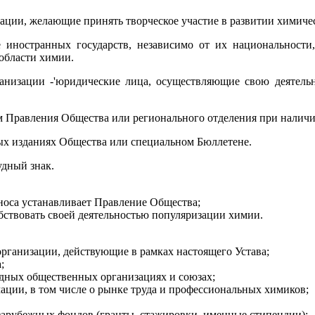
ации, желающие принять творческое участие в развитии химиче
иностранных государств, независимо от их национальности,
области химии.
анизации -'юридические лица, осуществляющие свою деятельн
м Правления Общества или регионального отделения при налич
ных изданиях Общества или специальном Бюллетене.
удный знак.
зноса устанавливает Правление Общества;
обствовать своей деятельностью популяризации химии.
 организации, действующие в рамках настоящего Устава;
;
дных общественных организациях и союзах;
ции, в том числе о рынке труда и профессиональных химиков;
 зарубежных фондов (гранты, стажировки, именные стипендии);