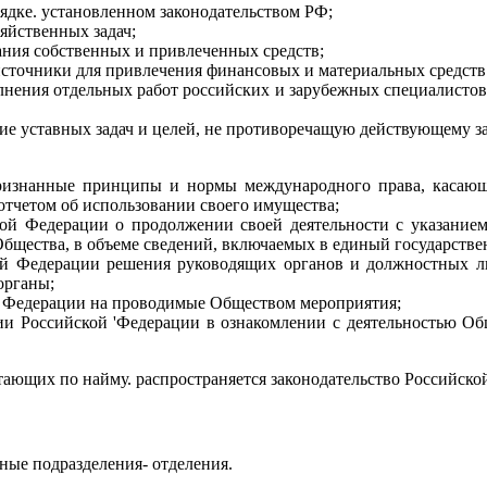
рядке. установленном законодательством РФ;
яйственных задач;
ания собственных и привлеченных средств;
источники для привлечения финансовых и материальных средств
лнения отдельных работ российских и зарубежных специалистов,
ие уставных задач и целей, не противоречащую действующему з
признанные принципы и нормы международного права, касающи
 отчетом об использовании своего имущества;
й Федерации о продолжении своей деятельности с указанием
 Общества, в объеме сведений, включаемых в единый государств
ой Федерации решения руководящих органов и должностных ли
органы;
й Федерации на проводимые Обществом мероприятия;
ии Российской 'Федерации в ознакомлении с деятельностью Об
ающих по найму. распространяется законодательство Российской
ные подразделения- отделения.