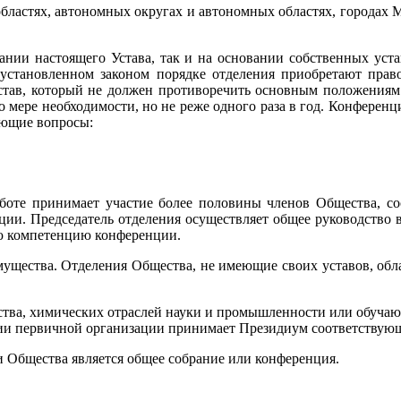
 областях, автономных округах и автономных областях, городах
овании настоящего Устава, так и на основании собственных у
установленном законом порядке отделения приобретают прав
устав, который не должен противоречить основным положениям
о мере необходимости, но не реже одного раза в год. Конферен
ующие вопросы:
аботе принимает участие более половины членов Общества, с
ии. Председатель отделения осуществляет общее руководство
ую компетенцию конференции.
мущества. Отделения Общества, не имеющие своих уставов, об
ества, химических отраслей науки и промышленности или обуча
нии первичной организации принимает Президиум соответствующ
 Общества является общее собрание или конференция.