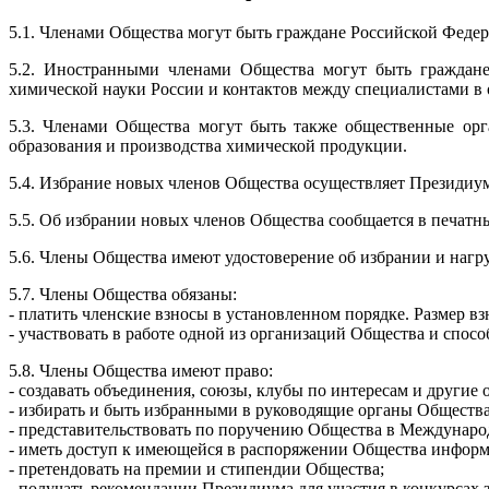
5.1. Членами Общества могут быть граждане Российской Федер
5.2. Иностранными членами Общества могут быть граждане 
химической науки России и контактов между специалистами в 
5.3. Членами Общества могут быть также общественные орг
образования и производства химической продукции.
5.4. Избрание новых членов Общества осуществляет Президиу
5.5. Об избрании новых членов Общества сообщается в печат
5.6. Члены Общества имеют удостоверение об избрании и нагр
5.7. Члены Общества обязаны:
- платить членские взносы в установленном порядке. Размер в
- участвовать в работе одной из организаций Общества и спос
5.8. Члены Общества имеют право:
- создавать объединения, союзы, клубы по интересам и другие
- избирать и быть избранными в руководящие органы Общества
- представительствовать по поручению Общества в Междунаро
- иметь доступ к имеющейся в распоряжении Общества информа
- претендовать на премии и стипендии Общества;
- получать рекомендации Президиума для участия в конкурсах