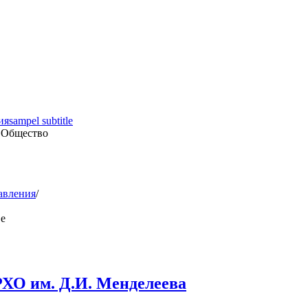
ия
sampel subtitle
 Общество
авления
/
е
РХО им. Д.И. Менделеева