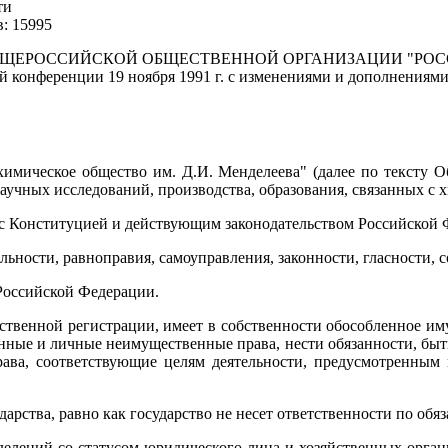
ти
: 15995
БЩЕРОССИЙСКОЙ ОБЩЕСТВЕННОЙ ОРГАНИЗАЦИИ "РОСС
онференции 19 ноября 1991 г. с изменениями и дополнениями,
химическое общество им. Д.И. Менделеева" (далее по тексту О
учных исследований, производства, образования, связанных с 
и с Конституцией и действующим законодательством Российской 
льности, равноправия, самоуправления, законности, гласности, 
 Российской Федерации.
ственной регистрации, имеет в собственности обособленное им
нные и личные неимущественные права, нести обязанности, быть 
рава, соответствующие целям деятельности, предусмотренным 
дарства, равно как государство не несет ответственности по обя
тделений со статусом юридического лица и хозяйственных орган