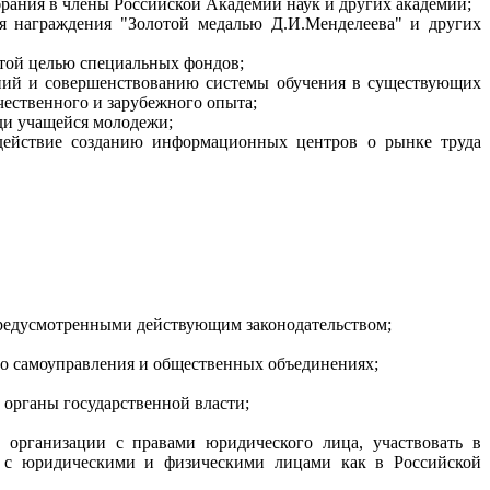
рания в члены Российской Академии наук и других академий;
ля награждения "Золотой медалью Д.И.Менделеева" и других
этой целью специальных фондов;
ений и совершенствованию системы обучения в существующих
чественного и зарубежного опыта;
ди учащейся молодежи;
одействие созданию информационных центров о рынке труда
 предусмотренными действующим законодательством;
ого самоуправления и общественных объединениях;
 органы государственной власти;
е организации с правами юридического лица, участвовать в
я с юридическими и физическими лицами как в Российской