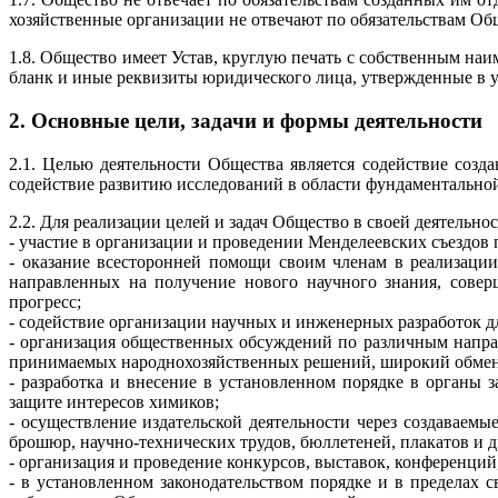
хозяйственные организации не отвечают по обязательствам Об
1.8. Общество имеет Устав, круглую печать с собственным наи
бланк и иные реквизиты юридического лица, утвержденные в у
2. Основные цели, задачи и формы деятельности
2.1. Целью деятельности Общества является содействие созд
содействие развитию исследований в области фундаментальн
2.2. Для реализации целей и задач Общество в своей деятельно
- участие в организации и проведении Менделеевских съездов
- оказание всесторонней помощи своим членам в реализации
направленных на получение нового научного знания, совер
прогресс;
- содействие организации научных и инженерных разработок д
- организация общественных обсуждений по различным напра
принимаемых народнохозяйственных решений, широкий обмен
- разработка и внесение в установленном порядке в органы
защите интересов химиков;
- осуществление издательской деятельности через создаваемы
брошюр, научно-технических трудов, бюллетеней, плакатов и 
- организация и проведение конкурсов, выставок, конференций
- в установленном законодательством порядке и в пределах