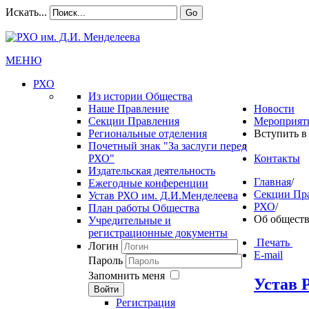
Искать...
Go
МЕНЮ
РХО
Из истории Общества
Наше Правление
Новости
Секции Правления
Мероприят
Региональные отделения
Вступить в
Почетный знак "За заслуги перед
РХО"
Контакты
Издательская деятельность
Главная
/
Ежегодные конференции
Секции Пр
Устав РХО им. Д.И.Менделеева
РХО
/
План работы Общества
Об обществ
Учредительные и
регистрационные документы
Печать
Логин
E-mail
Пароль
Запомнить меня
Устав 
Войти
Регистрация