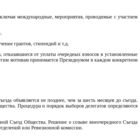
включая международные, мероприятия, проводимые с участием
.
ение грантов, стипендий и т.д.
, отказавшиеся от уплаты очередных взносов в установленные
ругим мотивам принимается Президиумом в каждом конкретном
езда объявляется не позднее, чем за шесть месяцев до съезда.
щества. Процедура и порядок выборов делегатов определяются
дной Съезд Общества. Решение о созыве внеочередного Съезда
отделений или Ревизионной комиссии.