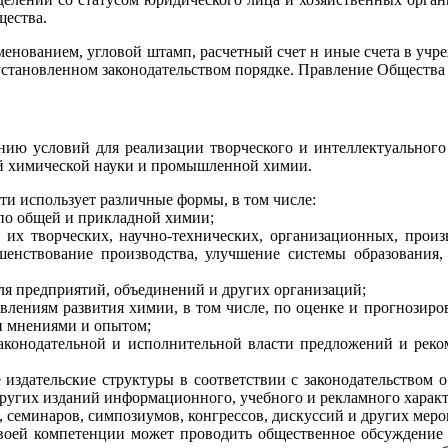
щества.
менованием, угловой штамп, расчетный счет н иные счета в учр
становленном законодательством порядке. Правление Общества 
анию условий для реализации творческого и интеллектуального
ой химической науки и промышленной химии.
сти использует различные формы, в том числе:
 по общей и прикладной химии;
 их творческих, научно-технических, организационных, произв
шенствование производства, улучшение системы образования
ля предприятий, объединений и других организаций;
влениям развития химии, в том числе, по оценке и прогнозиро
 мнениями и опытом;
 законодательной и исполнительной власти предложений и ре
е издательские структуры в соответствии с законодательством
других изданий информационного, учебного и рекламного характ
, семинаров, симпозиумов, конгрессов, дискуссий и других мер
 своей компетенции может проводить общественное обсуждени