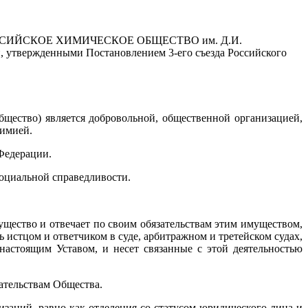
ИЙСКОЕ ХИМИЧЕСКОЕ ОБЩЕСТВО им. Д.И.
 утвержденными Постановлением 3-его съезда Российского
бщество) является добровольной, общественной организацией,
химией.
Федерации.
социальной справедливости.
ущество и отвечает по своим обязательствам этим имуществом,
истцом и ответчиком в суде, арбитражном и третейском судах,
настоящим Уставом, и несет связанные с этой деятельностью
зательствам Общества.
изаций, равно как отделения со статусом юридического лица и