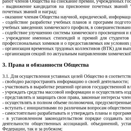
работ членов Общества на соискание премий, учрежденных го
- выдвижение кандидатов на присвоение почетных званий "
почетных званий и наград;
- оказание членам Общества научной, юридической, информац
- содействие разработке учебных планов и программ подго
учебных заведениях химического профиля, в совершенствовани
- содействие улучшению системы химического просвещения и 
- учреждение именных стипендий и премий для студентов 
профессиональных химиков и о предоставляемых им условиях р
- организация временных трудовых коллективов (ВТК) для вып
- организация секций по актуальным направлениям химической
3. Права и обязанности Общества
3.1. Для осуществления уставных целей Общество в соответст
- свободно распространять информацию о своей деятельности;
- участвовать в выработке решений органов государственной 
- учреждать средства массовой информации и осуществлять изд
- представлять и защищать свои права, законные интересы чле
- осуществлять в полном объеме полномочия, предусмотренны
- вступать с инициативами по различным вопросам общественн
- самостоятельно разрабатывать и утверждать планы и програм
- в установленном законодательством порядке создавать х
деятельности общественных ассоциаций. объединений, ус
Федерации, так и за рубежом;