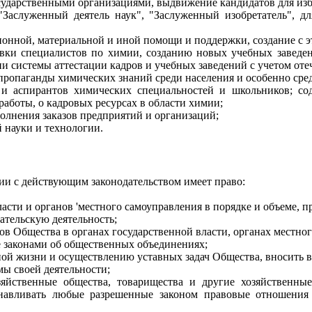
сударственными организациями, выдвижение кандидатов для изб
Заслуженный деятель наук", "Заслуженный изобретатель", д
ионной, материальной и иной помощи и поддержки, создание с 
товки специалистов по химии, созданию новых учебных завед
и системы аттестации кадров и учебных заведений с учетом оте
пропаганды химических знаний среди населения и особенно сре
и аспирантов химических специальностей и школьников; с
аботы, о кадровых ресурсах в области химии;
олнения заказов предприятий и организаций;
 науки и технологии.
вии с действующим законодательством имеет право:
власти и органов 'местного самоуправления в порядке и объеме,
ательскую деятельность;
нов Общества в органах государственной власти, органах местн
е законами об общественных объединениях;
ой жизни и осуществлению уставных задач Общества, вносить в
мы своей деятельности;
озяйственные общества, товарищества и другие хозяйственны
танавливать любые разрешенные законом правовые отношени