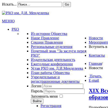
Искать...
Go
МЕНЮ
РХО
Из истории Общества
Наше Правление
Новости
Секции Правления
Мероприят
Региональные отделения
Вступить в
Почетный знак "За заслуги перед
РХО"
Контакты
Издательская деятельность
Главная
/
Ежегодные конференции
Новости
Устав РХО им. Д.И.Менделеева
План работы Общества
Печать
Учредительные и
E-mail
регистрационные документы
Логин
XIX Вс
Пароль
образо
Запомнить меня
Войти
Регистрация
Подробнос