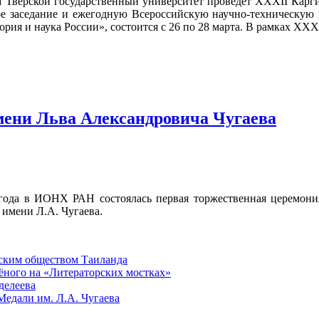
а Тверской государственный университет проведёт XXXII Карг
ое заседание и ежегодную Всероссийскую научно-техническую
ория и наука России», состоится с 26 по 28 марта. В рамках XX
мени Льва Александровича Чугаева
 года в ИОНХ РАН состоялась первая торжественная церемони
 имени Л.А. Чугаева.
еским обществом Таиланда
чёного на «Литераторских мостках»
делеева
Медали им. Л.А. Чугаева