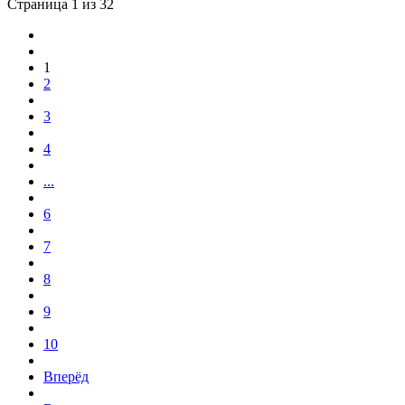
Страница 1 из 32
1
2
3
4
...
6
7
8
9
10
Вперёд