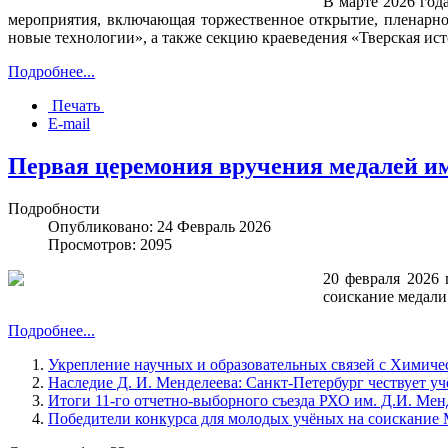
В марте 2026 год
мероприятия, включающая торжественное открытие, пленарн
новые технологии», а также секцию краеведения «Тверская ист
Подробнее...
Печать
E-mail
Первая церемония вручения медалей и
Подробности
Опубликовано: 24 Февраль 2026
Просмотров: 2095
20 февраля 2026
соискание медали
Подробнее...
Укрепление научных и образовательных связей с Химич
Наследие Д. И. Менделеева: Санкт-Петербург чествует у
Итоги 11-го отчетно-выборного съезда РХО им. Д.И. Мен
Победители конкурса для молодых учёных на соискание 