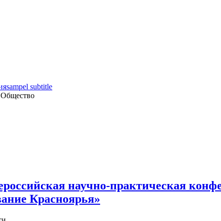
ия
sampel subtitle
 Общество
ероссийская научно-практическая конф
вание Красноярья»
ти