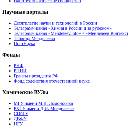
Нанотехнологическое сообщество
Научные порталы
Десятилетие науки и технологий в России
Телеграмм-канал «Химия в России и за рубежом»
Телеграмм-канал «Mendeleev.info» + «Менделеев.Контекс
Таблица Менделеева
ПостНаука
Фонды
РНФ
РЦНИ
Гранты президента РФ
Фонд содействия отечественной науке
Химические ВУЗы
МГУ имени М.В. Ломоносова
РХТУ имени Д.И. Менделеева
СПбГУ
ДВФУ
НГУ